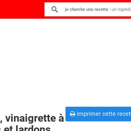
je cherche une recette :
un ingréd
Imprimer cette recet
 vinaigrette à
 et lardons