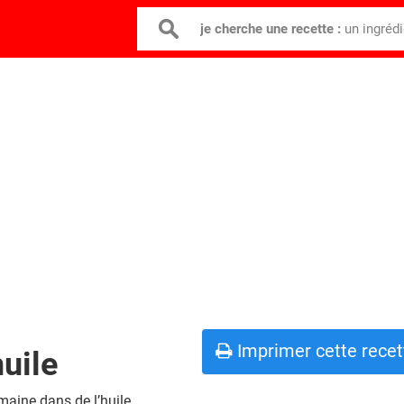
je cherche une recette :
un ingréd
Imprimer cette recet
uile
aine dans de l’huile