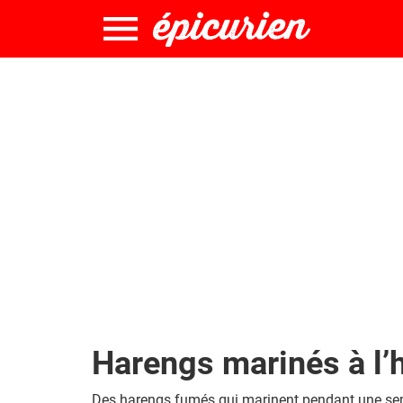
Harengs marinés à l’h
Des harengs fumés qui marinent pendant une sem