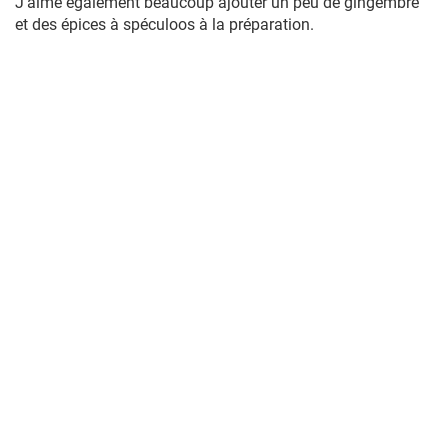
J’aime également beaucoup ajouter un peu de gingembre
et des épices à spéculoos à la préparation.