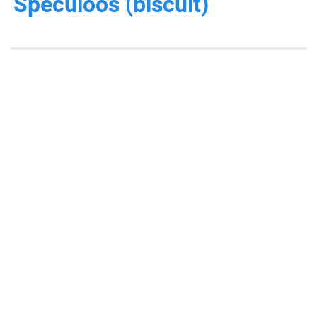
Spéculoos (biscuit)