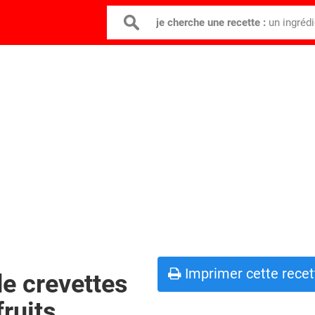
je cherche une recette :
un ingréd
Imprimer cette recet
de crevettes
fruits