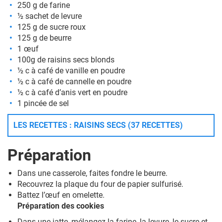
250 g de farine
½ sachet de levure
125 g de sucre roux
125 g de beurre
1 œuf
100g de raisins secs blonds
½ c à café de vanille en poudre
½ c à café de cannelle en poudre
½ c à café d’anis vert en poudre
1 pincée de sel
LES RECETTES : RAISINS SECS (37 RECETTES)
Préparation
Dans une casserole, faites fondre le beurre.
Recouvrez la plaque du four de papier sulfurisé.
Battez l’œuf en omelette.
Préparation des cookies
Dans une jatte, mélangez la farine, la levure, le sucre et