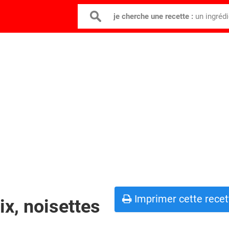
je cherche une recette :
un ingréd
Imprimer cette recet
ix, noisettes