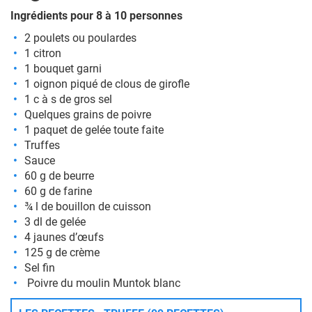
Ingrédients pour 8 à 10 personnes
2 poulets ou poulardes
1 citron
1 bouquet garni
1 oignon piqué de clous de girofle
1 c à s de gros sel
Quelques grains de poivre
1 paquet de gelée toute faite
Truffes
Sauce
60 g de beurre
60 g de farine
¾ l de bouillon de cuisson
3 dl de gelée
4 jaunes d’œufs
125 g de crème
Sel fin
Poivre du moulin Muntok blanc