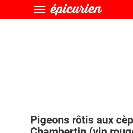
Pigeons rôtis aux cè
Chambertin (vin roug