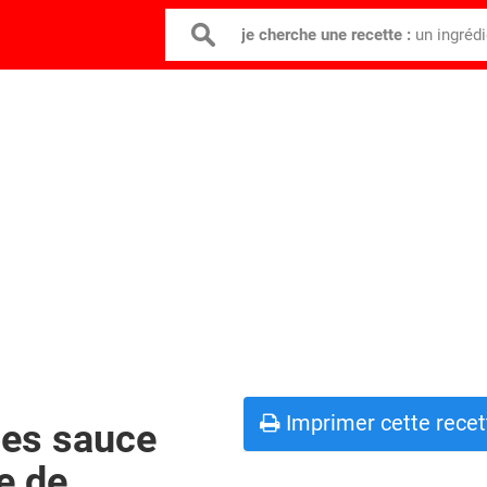
je cherche une recette :
un ingréd
Imprimer cette recet
pes sauce
e de