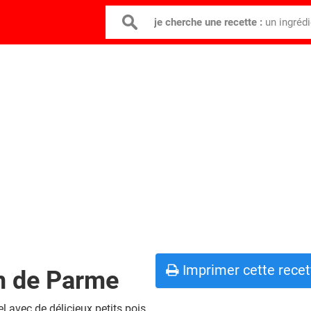
je cherche une recette :
un ingréd
Imprimer cette recet
n de Parme
l avec de délicieux petits pois