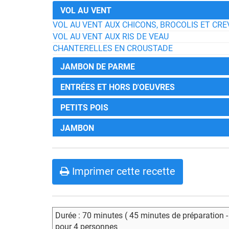
VOL AU VENT
VOL AU VENT AUX CHICONS, BROCOLIS ET CRE
VOL AU VENT AUX RIS DE VEAU
CHANTERELLES EN CROUSTADE
JAMBON DE PARME
ENTRÉES ET HORS D'OEUVRES
PETITS POIS
JAMBON
Imprimer cette recette
Durée : 70 minutes ( 45 minutes de préparation 
pour 4 personnes