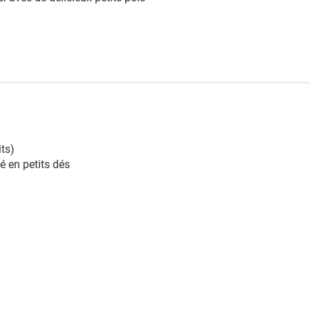
its)
é en petits dés