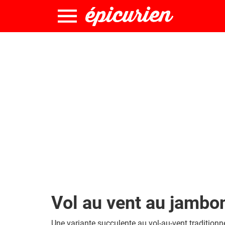
Vol au vent au jambo
Une variante succulente au vol-au-vent traditionne