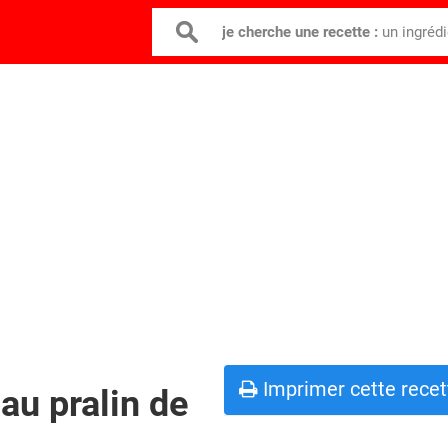
je cherche une recette :
un ingréd
Imprimer cette recet
au pralin de