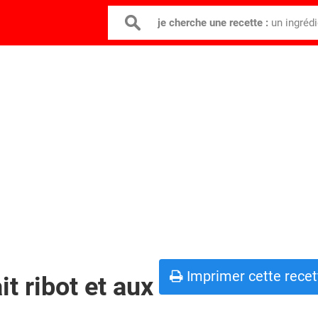
je cherche une recette :
un ingréd
Imprimer cette recet
it ribot et aux