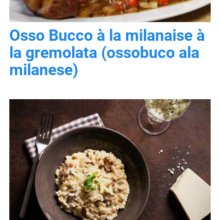
Osso Bucco à la milanaise à
la gremolata (ossobuco ala
milanese)