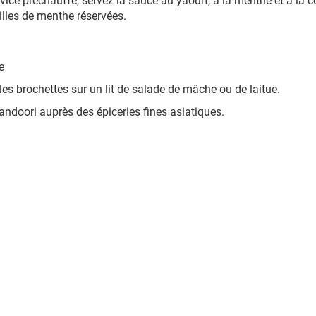
rvice préchauffé, servez la sauce au yaourt, à la menthe et à la c
illes de menthe réservées.
e
les brochettes sur un lit de salade de mâche ou de laitue.
andoori auprès des épiceries fines asiatiques.