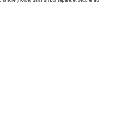
oriandre (froide) dans un bol séparé, et décorer au