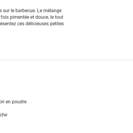
es sur le barbecue. Le mélange
a fois pimentée et douce, le tout
résentez ces délicieuses petites
ori en poudre
îche