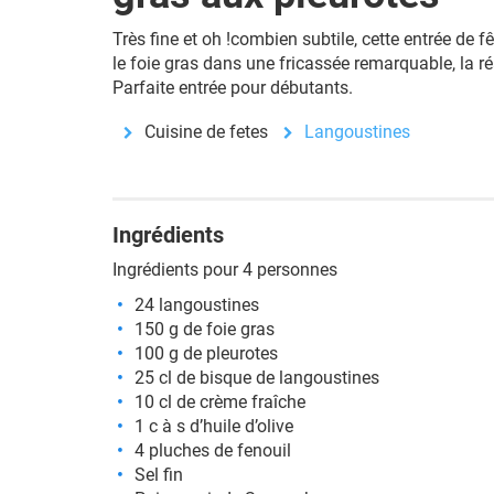
Très fine et oh !combien subtile, cette
entrée de fê
le foie gras dans une fricassée remarquable, la r
Parfaite entrée pour débutants.
Cuisine de fetes
Langoustines
Ingrédients
Ingrédients pour 4 personnes
24 langoustines
150 g de foie gras
100 g de pleurotes
25 cl de bisque de langoustines
10 cl de crème fraîche
1 c à s d’huile d’olive
4 pluches de fenouil
Sel fin