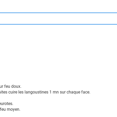
ur feu doux.
 faites cuire les langoustines 1 mn sur chaque face.
leurotes.
 à feu moyen.