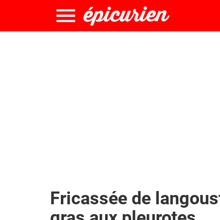
Fricassée de langoust
gras aux pleurotes