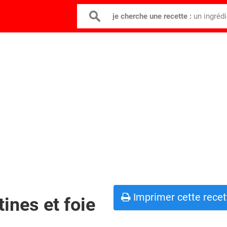
je cherche une recette :
un ingréd
Imprimer cette recet
ines et foie