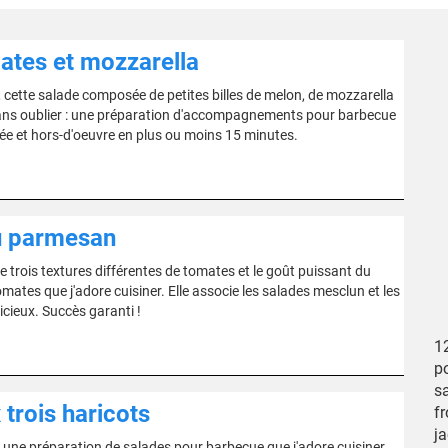
mates et mozzarella
cette salade composée de petites billes de melon, de mozzarella
. Sans oublier : une préparation d'accompagnements pour barbecue
ée et hors-d'oeuvre en plus ou moins 15 minutes.
au parmesan
 trois textures différentes de tomates et le goût puissant du
ates que j'adore cuisiner. Elle associe les salades mesclun et les
icieux. Succès garanti !
1
po
sa
trois haricots
fr
j
t: une préparation de salades pour barbecue que j'adore cuisiner.