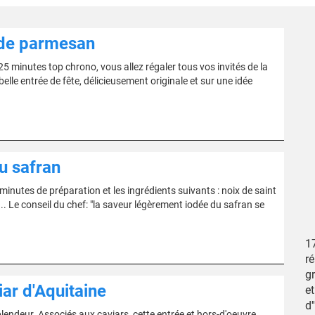
 de parmesan
5 minutes top chrono, vous allez régaler tous vos invités de la
elle entrée de fête, délicieusement originale et sur une idée
u safran
nutes de préparation et les ingrédients suivants : noix de saint
... Le conseil du chef: "la saveur légèrement iodée du safran se
1
ré
gr
iar d'Aquitaine
et
d'
lendeur. Associés aux caviars, cette entrée et hors-d'oeuvre