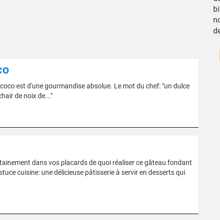
bi
no
d
co
de coco est d'une gourmandise absolue. Le mot du chef: "un dulce
hair de noix de..."
tainement dans vos placards de quoi réaliser ce gâteau fondant
uce cuisine: une délicieuse pâtisserie à servir en desserts qui