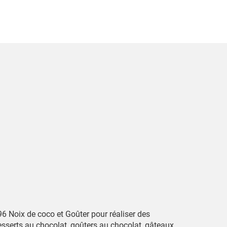
96 Noix de coco et Goûter pour réaliser des
esserts au chocolat, goûters au chocolat, gâteaux,