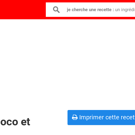
je cherche une recette :
un ingréd
Imprimer cette recet
coco et