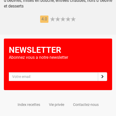
d'oeuvres, mises en bouche, entrées chaudes, hors d''oeuvre
et desserts
4.0
NEWSLETTER
Abonnez vous a notre newsletter
Index recettes
Vie privée
Contactez-nous