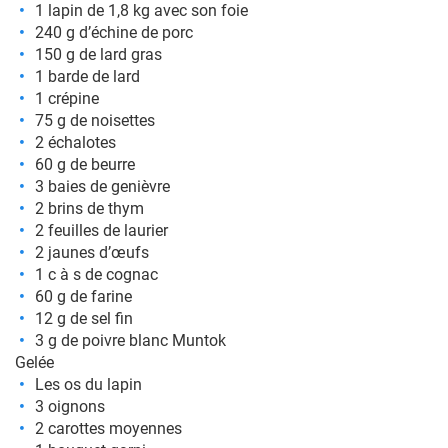
1 lapin de 1,8 kg avec son foie
240 g d’échine de porc
150 g de lard gras
1 barde de lard
1 crépine
75 g de noisettes
2 échalotes
60 g de beurre
3 baies de genièvre
2 brins de thym
2 feuilles de laurier
2 jaunes d’œufs
1 c à s de cognac
60 g de farine
12 g de sel fin
3 g de poivre blanc Muntok
Gelée
Les os du lapin
3 oignons
2 carottes moyennes