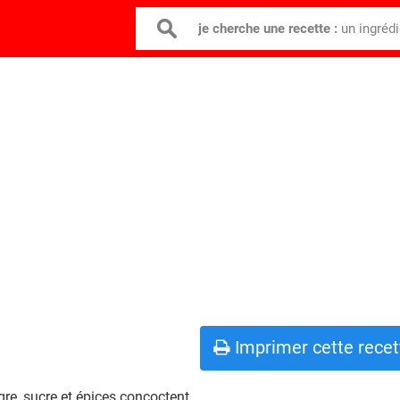
je cherche une recette :
un ingréd
Imprimer cette recet
gre, sucre et épices concoctent