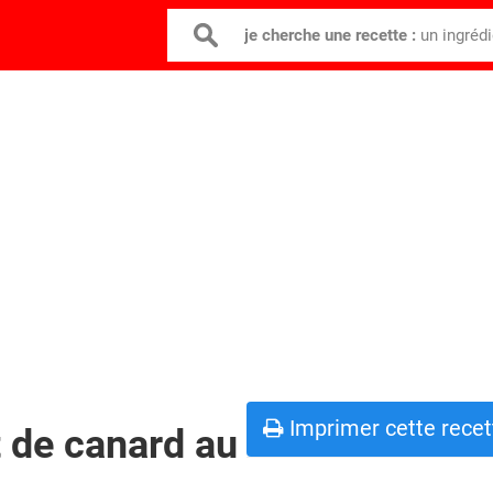
je cherche une recette :
un ingréd
Imprimer cette recet
 de canard au