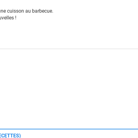
une cuisson au barbecue.
velles !
ECETTES)