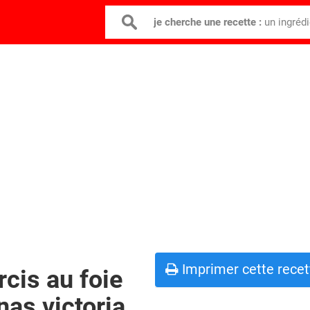
je cherche une recette :
un ingréd
Imprimer cette recet
cis au foie
nas victoria