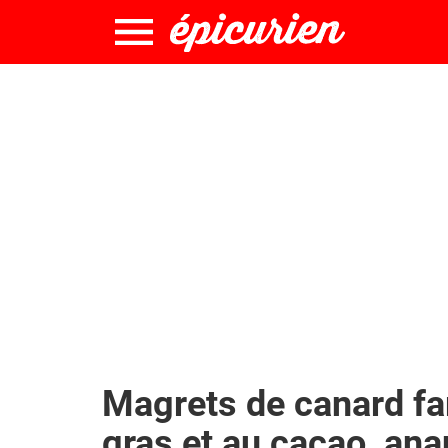
Magrets de canard far
gras et au cacao, ana