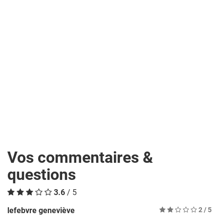
Vos commentaires &
questions
3.6
/ 5
lefebvre geneviève
2
/ 5