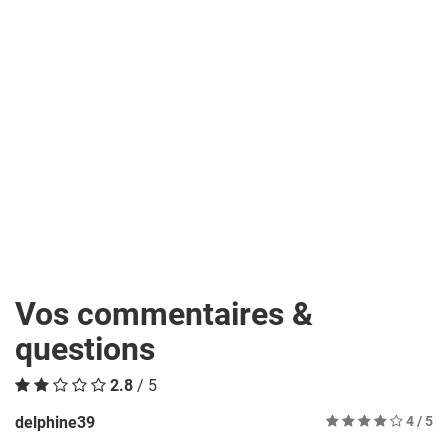
Vos commentaires &
questions
2.8
/ 5
delphine39
4
/ 5