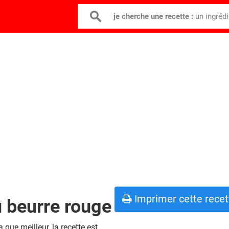
je cherche une recette :
un ingréd
Imprimer cette recet
u beurre rouge
 que meilleur, la recette est