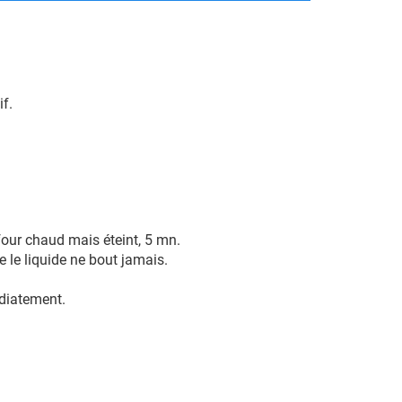
if.
 four chaud mais éteint, 5 mn.
e le liquide ne bout jamais.
édiatement.