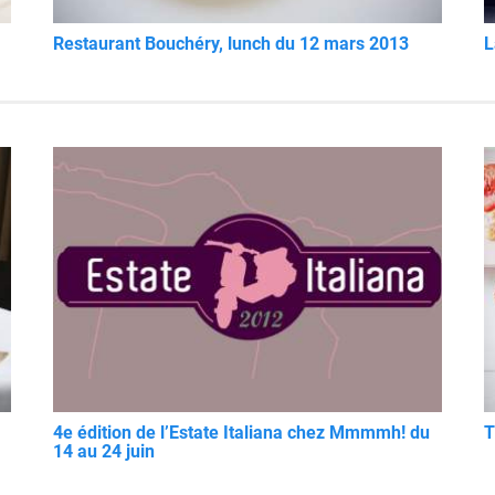
Restaurant Bouchéry, lunch du 12 mars 2013
L
4e édition de l’Estate Italiana chez Mmmmh! du
T
14 au 24 juin