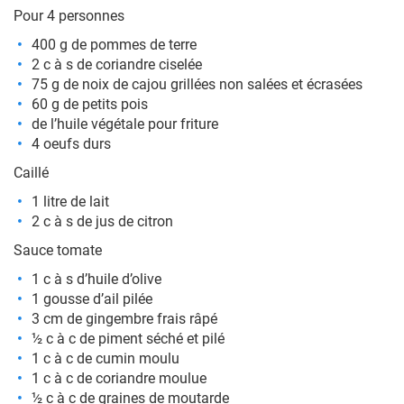
Pour 4 personnes
400 g de pommes de terre
2 c à s de coriandre ciselée
75 g de noix de cajou grillées non salées et écrasées
60 g de petits pois
de l’huile végétale pour friture
4 oeufs durs
Caillé
1 litre de lait
2 c à s de jus de citron
Sauce tomate
1 c à s d’huile d’olive
1 gousse d’ail pilée
3 cm de gingembre frais râpé
½ c à c de piment séché et pilé
1 c à c de cumin moulu
1 c à c de coriandre moulue
½ c à c de graines de moutarde