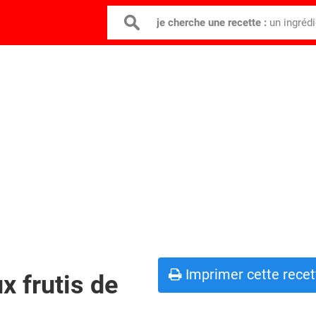
je cherche une recette :
un ingréd
Imprimer cette recet
x frutis de