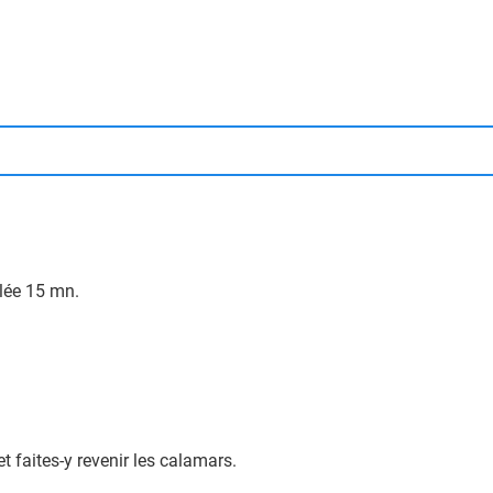
alée 15 mn.
.
.
et faites-y revenir les calamars.