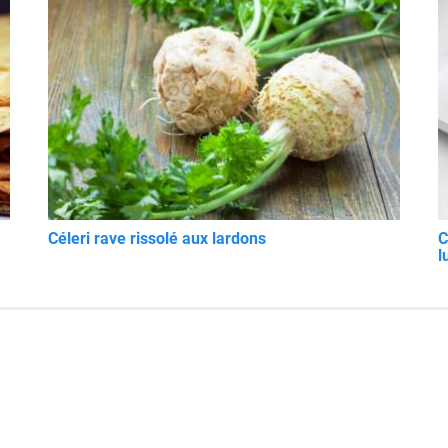
Céleri rave rissolé aux lardons
C
l