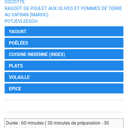
COCOTTE
RAGOÛT DE POULET AUX OLIVES ET POMMES DE TERRE
AU SAFRAN (MAROC)
POTJEVLEESCH
YAOURT
POÊLÉES
CUISINE INDIENNE (INDES)
PLATS
VOLAILLE
EPICE
Durée : 60 minutes ( 30 minutes de préparation - 30