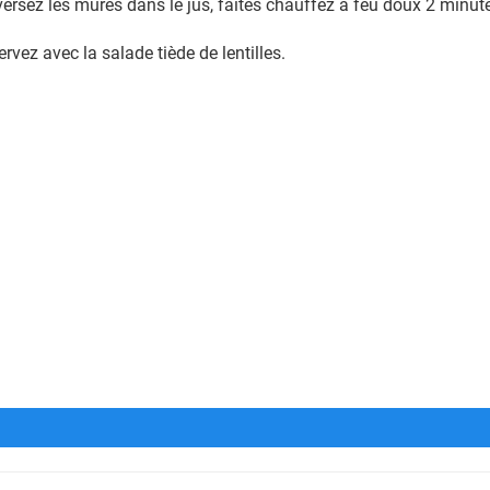
 versez les mûres dans le jus, faites chauffez à feu doux 2 minut
rvez avec la salade tiède de lentilles.