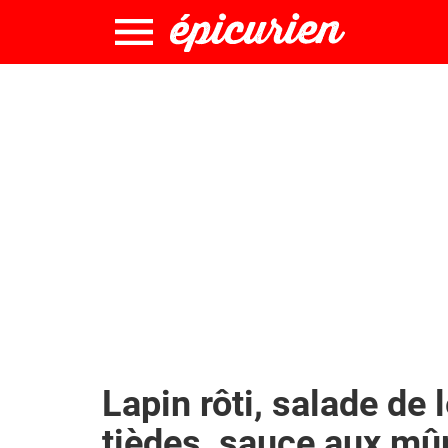
Lapin rôti, salade de l
tièdes, sauce aux mû