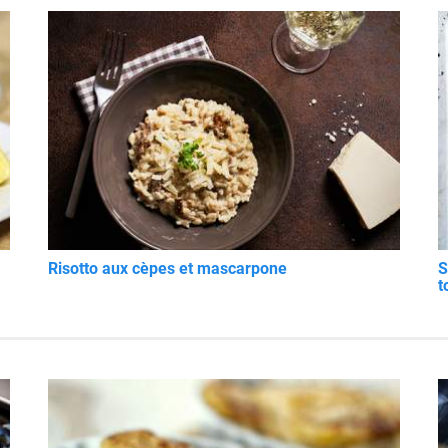
Risotto aux cèpes et mascarpone
S
t