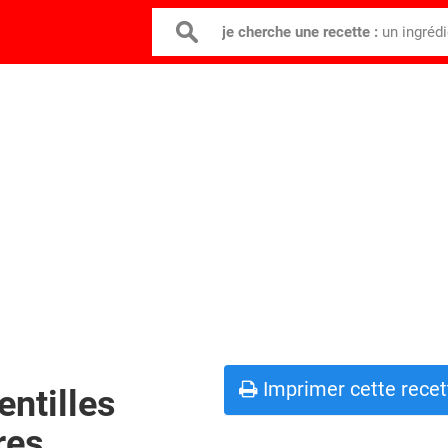
je cherche une recette :
un ingréd
Imprimer cette recet
entilles
res