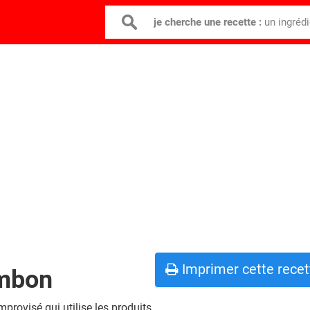
je cherche une recette :
un ingréd
Imprimer cette recet
ambon
mprovisé qui utilise les produits