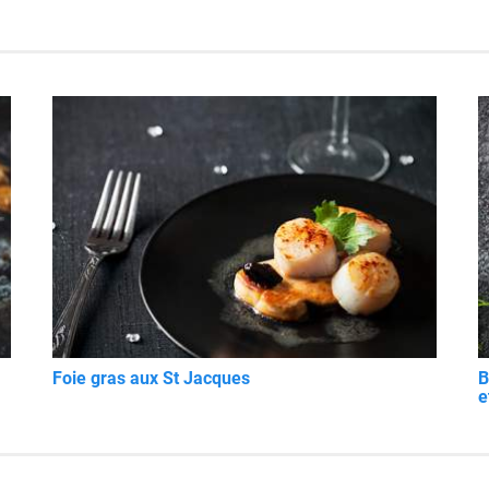
Foie gras aux St Jacques
B
e