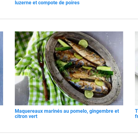
luzerne et compote de poires
Maquereaux marinés au pomelo, gingembre et
T
citron vert
f