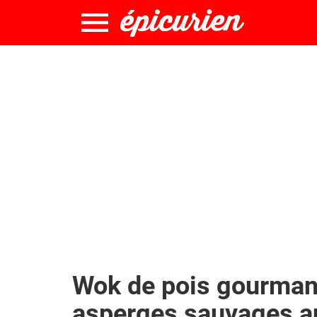
Wok de pois gourman
asperges sauvages a