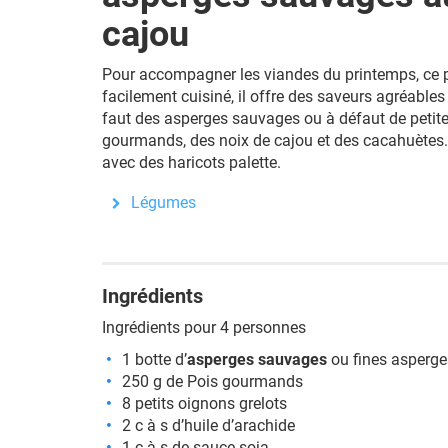
cajou
Pour accompagner les viandes du printemps, ce pla
facilement cuisiné, il offre des saveurs agréables e
faut des asperges sauvages ou à défaut de petite
gourmands, des noix de cajou et des cacahuètes. 
avec des haricots palette.
Légumes
Ingrédients
Ingrédients pour 4 personnes
1 botte d’
asperges sauvages
ou fines asperge
250 g de Pois gourmands
8 petits oignons grelots
2 c à s d’huile d’arachide
1 c à s de sauce soja