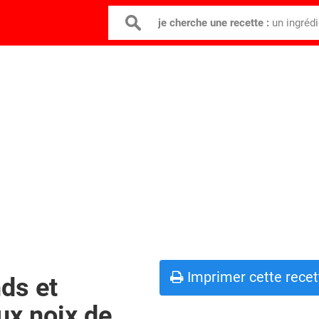
je cherche une recette :
un ingréd
Imprimer cette recet
ds et
ux noix de