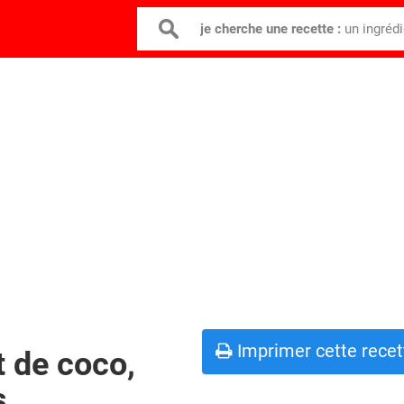
je cherche une recette :
un ingréd
Imprimer cette recet
t de coco,
s