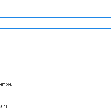
.
gembre.
ains.