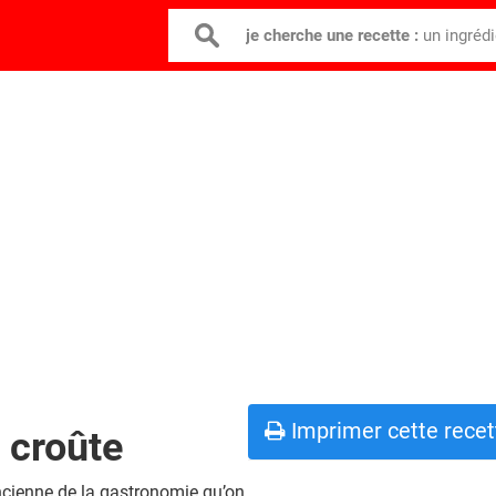
je cherche une recette :
un ingréd
Imprimer cette recet
n croûte
ancienne de la gastronomie qu’on