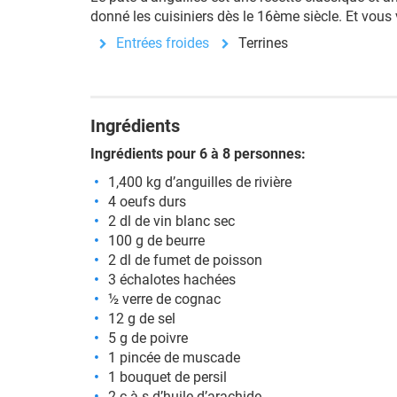
donné les cuisiniers dès le 16ème siècle. Et vous
Entrées froides
Terrines
Ingrédients
Ingrédients pour 6 à 8 personnes:
1,400 kg d’anguilles de rivière
4 oeufs durs
2 dl de vin blanc sec
100 g de beurre
2 dl de fumet de poisson
3 échalotes hachées
½ verre de cognac
12 g de sel
5 g de poivre
1 pincée de muscade
1 bouquet de persil
2 c à s d’huile d’arachide