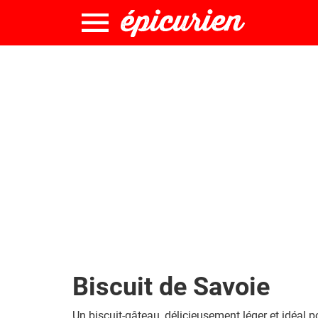
Biscuit de Savoie
Un biscuit-gâteau, délicieusement léger et idéal