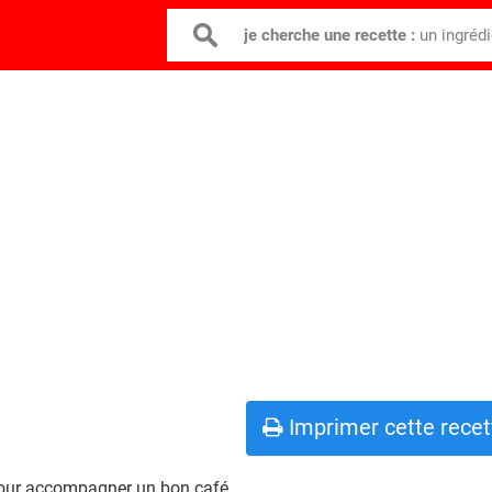
je cherche une recette :
un ingréd
Imprimer cette recet
 pour accompagner un bon café.