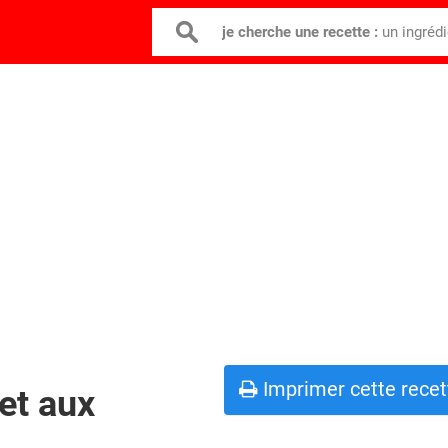
je cherche une recette :
un ingréd
Imprimer cette recet
et aux