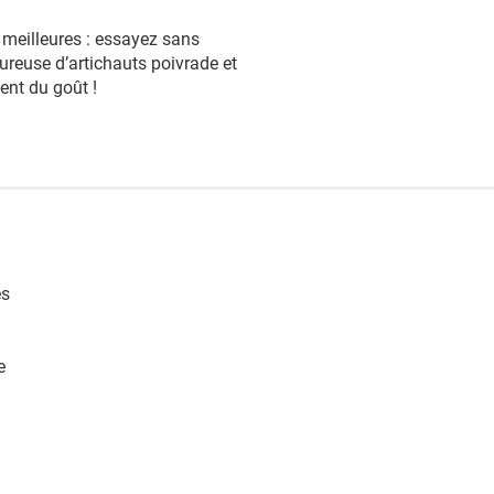
s meilleures : essayez sans
oureuse d’artichauts poivrade et
ent du goût !
es
e