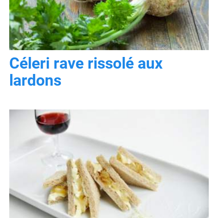
Céleri rave rissolé aux
lardons