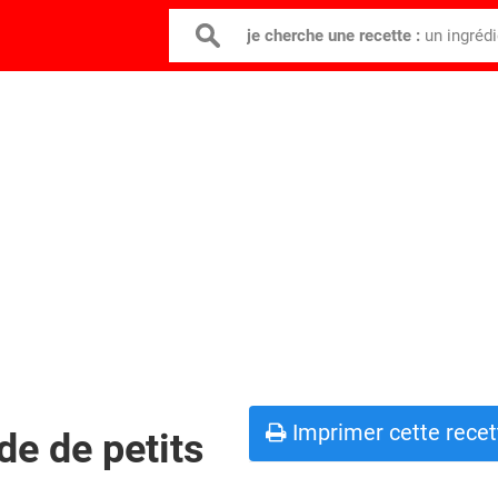
je cherche une recette :
un ingréd
Imprimer cette recet
de de petits