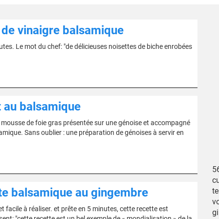
 de vinaigre balsamique
utes. Le mot du chef: "de délicieuses noisettes de biche enrobées
nt au balsamique
a mousse de foie gras présentée sur une génoise et accompagné
lsamique. Sans oublier : une préparation de génoises à servir en
5
cu
ette balsamique au gingembre
te
vo
 facile à réaliser. et prête en 5 minutes, cette recette est
gi
nt: "cette recette est un bel exemple de « mondialisation » de la