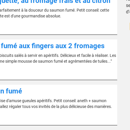
ette, au fromage frais et au citron
se
arfaitement à la douceur du saumon fumé. Petit conseil: cette
d
te est d'une gourmandise absolue.
fumé aux fingers aux 2 fromages
cuits salés à servir en apéritifs. Délicieux et facile à réaliser. Les
 d’une simple mousse de saumon fumé et agrémentées de tuiles..."
on fumé
se d'amuse gueules apéritifs. Petit conseil: aneth + saumon
lez régaler tous vos invités de la plus délicieuse des manières.