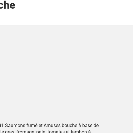
che
31 Saumons fumé et Amuses bouche à base de
oie gras, fromage, pain, tomates et jambon à