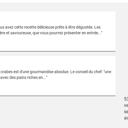
s avez cette recette délicieuse prête à être dégustée. Les
égère et savoureuse, que vous pourrez présenter en entrée..."
crabes est d'une gourmandise absolue. Le conseil du chef: "une
avec des pains riches en..."
53
v
se
a