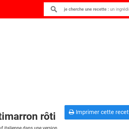
je cherche une recette :
un ingréd
Imprimer cette recet
imarron rôti
uf italienne dans une version