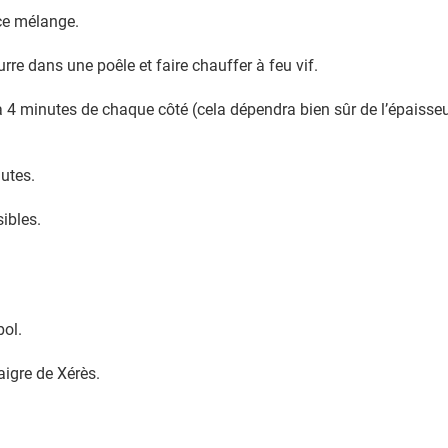
 ce mélange.
urre dans une poêle et faire chauffer à feu vif.
à 4 minutes de chaque côté (cela dépendra bien sûr de l’épaisseur 
nutes.
ibles.
bol.
naigre de Xérès.