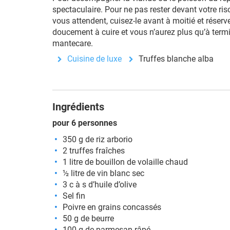
spectaculaire. Pour ne pas rester devant votre ri
vous attendent, cuisez-le avant à moitié et réserv
doucement à cuire et vous n’aurez plus qu’à term
mantecare.
Cuisine de luxe
Truffes blanche alba
Ingrédients
pour 6 personnes
350 g de riz arborio
2 truffes fraîches
1 litre de bouillon de volaille chaud
½ litre de vin blanc sec
3 c à s d’huile d’olive
Sel fin
Poivre en grains concassés
50 g de beurre
100 g de parmesan râpé