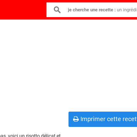
je cherche une recette :
un ingréd
Imprimer cette recet
, voici un risotto délicat et