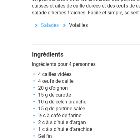
cuisses et ailes de caille dorées et des œufs de c
salade d’herbes fraîches. Facile et simple, se sert 
Salades
Volailles
Ingrédients
Ingrédients pour 4 personnes
4 cailles vidées
4 œufs de caille
20 g d’oignon
15 g de carotte
10 g de céleri-branche
15 g de poitrine salée
½ c à café de farine
2 c à s d’huile d’argan
1 c à s d’huile d’arachide
Sel fin