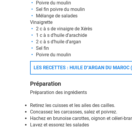
Poivre du moulin
Sel fin poivre du moulin
Mélange de salades
Vinaigrette
2 c à s de vinaigre de Xérès
1 c à s d’huile d’arachide
2 c à s d’huile d’argan
Sel fin
Poivre du moulin
LES RECETTES : HUILE D''ARGAN DU MAROC 
Préparation
Préparation des ingrédients
Retirez les cuisses et les ailes des cailles.
Concassez les carcasses, salez et poivrez.
Hachez en brunoise carottes, oignon et céleri-br
Lavez et essorez les salades