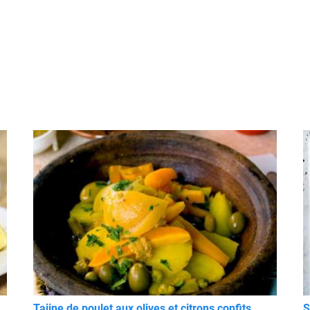
Tajine de poulet aux olives et citrons confits
S