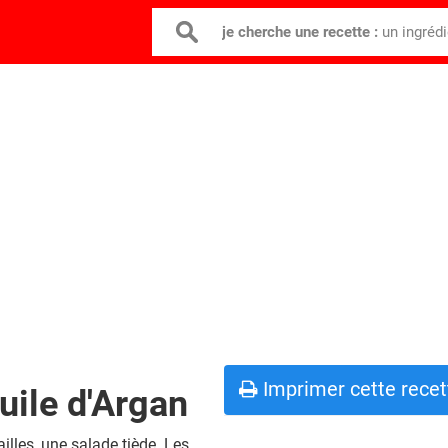
je cherche une recette :
un ingréd
Imprimer cette recet
huile d'Argan
illes, une salade tiède. Les