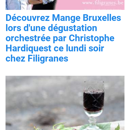
Découvrez Mange Bruxelles
lors d'une dégustation
orchestrée par Christophe
Hardiquest ce lundi soir
chez Filigranes