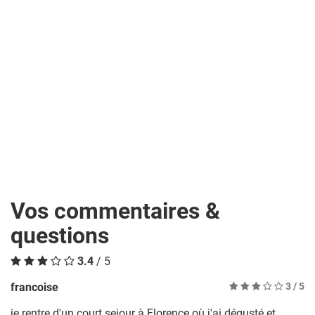
Vos commentaires &
questions
3.4
/ 5
francoise
3
/ 5
je rentre d'un court sejour à Florence où j'ai dégusté et