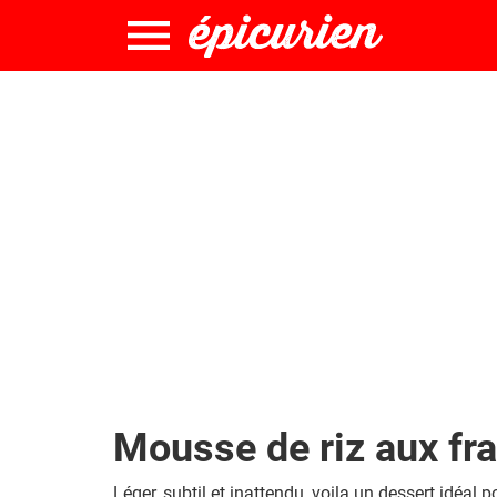
Mousse de riz aux fr
Léger, subtil et inattendu, voila un dessert idéal p