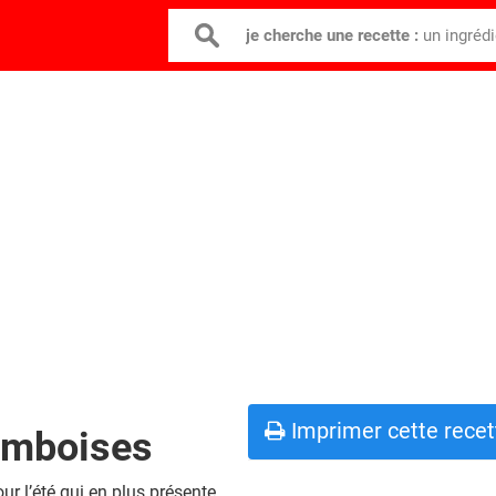
je cherche une recette :
un ingréd
Imprimer cette recet
amboises
our l’été qui en plus présente