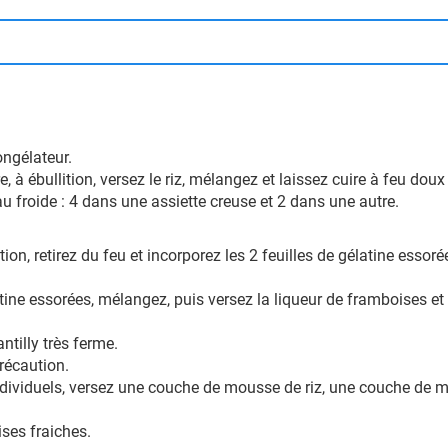
ongélateur.
cre, à ébullition, versez le riz, mélangez et laissez cuire à feu dou
au froide : 4 dans une assiette creuse et 2 dans une autre.
tion, retirez du feu et incorporez les 2 feuilles de gélatine essoré
latine essorées, mélangez, puis versez la liqueur de framboises et
ntilly très ferme.
précaution.
ndividuels, versez une couche de mousse de riz, une couche de 
ses fraiches.