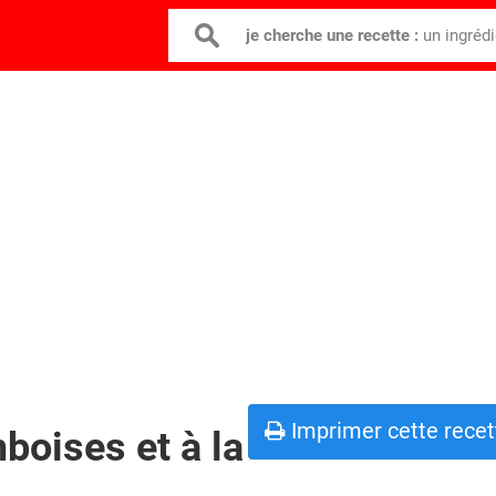
je cherche une recette :
un ingréd
Imprimer cette recet
boises et à la