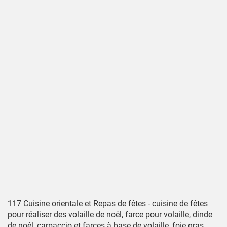
117 Cuisine orientale et Repas de fêtes - cuisine de fêtes
pour réaliser des volaille de noël, farce pour volaille, dinde
de noêl, carpaccio et farces à base de volaille, foie gras,